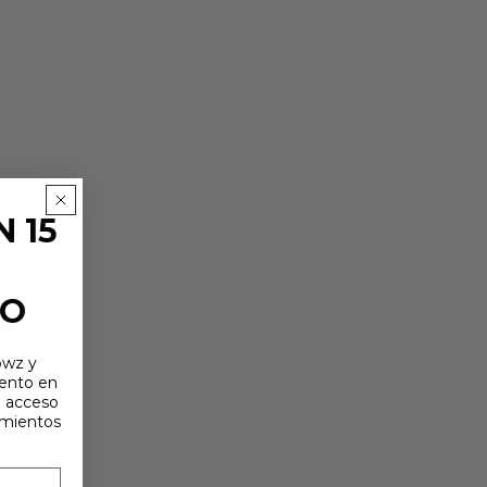
 15
TO
owz y
uento en
e acceso
amientos
ERRAMIENTAS