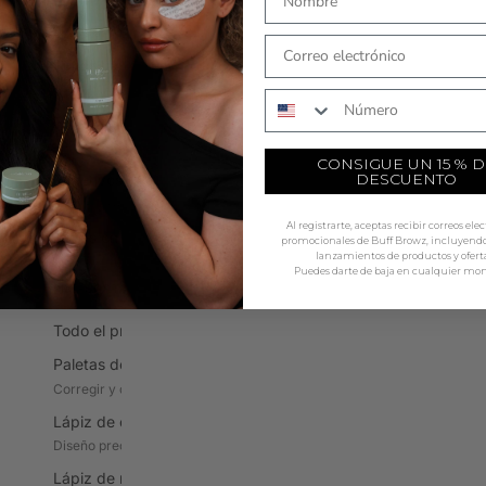
A todo color
T
COMPRAR AHORA
Tintes híbridos
La
Tecnología de tintes, acabado natural
Al
Número de teléfono
Tintes para cejas y pestañas
Ca
Tintes en crema clásicos, 5 tonos
Co
CONSIGUE UN 15 % D
DESCUENTO
Reactivos y oxidantes
Pi
Activadores en crema y líquidos
Ap
Al registrarte, aceptas recibir correos ele
Tintes en gel
D
promocionales de Buff Browz, incluyendo 
lanzamientos de productos y oferta
Gel híbrido, color de larga duración
Pr
Puedes darte de baja en cualquier mo
PRE-SORTEO Y ASIGNACIÓN
H
Va
Todo el proceso previo al sorteo y la elaboración de mapas
H
Paletas de correctores
Az
Corregir y definir los contornos
P
Lápiz de cejas
He
Diseño preciso de las cejas
Lápiz de mapeo