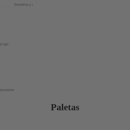
Simetría y mapeo de formas
 lujo
atamiento
Paletas