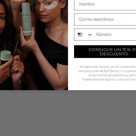
es
COMPRAR AHORA
Número de teléfono
CONSIGUE UN 15 % D
DESCUENTO
Al registrarte, aceptas recibir correos ele
promocionales de Buff Browz, incluyendo 
lanzamientos de productos y oferta
Puedes darte de baja en cualquier mo