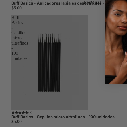
Pestañas
Buff Basics - Aplicadores labiales desechables - 50 unidad
$6.00
Buff
Basics
-
Cepillos
micro
ultrafinos
-
100
unidades
(2)
Buff Basics - Cepillos micro ultrafinos - 100 unidades
$5.00