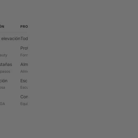
ÓN
PROTECTORES Y ALMOHADILLAS
HERRAMIENTAS
 elevación
Todos los protectores y almohadillas
Todas las herramient
Protectores de pestañas
La alfombrilla de bell
eauty
Formas de lágrima y anatómicas
Adhesivos y pegamen
estañas
Almohadillas para los ojos
Bálsamo adhesivo para la
 pasos
Almohadillas de silicona y adhesivas
Cepillos
ción
Escudos coreanos
Juegos y pinceles sueltos 
osa
Escudos planos para K-lift
Herramientas de aplic
Compensadores
Peines, varillas y herram
TGA
Equilibrio y colocación correcta
Mezcla y organizació
Paletas y herramientas de