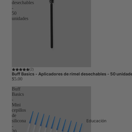
desechables
-
50
unidades
Avísame
(2)
Buff Basics - Aplicadores de rímel desechables - 50 unidad
$5.00
Buff
Basics
-
Mini
cepillos
de
silicona
Educación
-
20