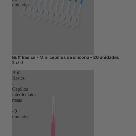
unidades
Buff Basics - Mini cepillos de silicona - 20 unidades
$5.00
Buff
Basics
-
Cepillos
interdentales
rosas
-
40
unidades