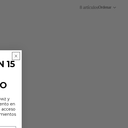
8 artículos
Ordenar
 15
TO
owz y
uento en
e acceso
amientos