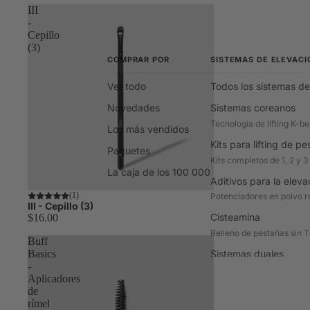
III
-
Cepillo
(3)
COMPRAR POR
SISTEMAS DE ELEVACI
Ver todo
Todos los sistemas de
Novedades
Sistemas coreanos
Tecnología de lifting K-b
Los más vendidos
Kits para lifting de p
Paquetes
Kits completos de 1, 2 y 3
La caja de los 100 000
Aditivos para la eleva
Avísame
(1)
Potenciadores en polvo r
III - Cepillo (3)
Cisteamina
$16.00
Relleno de pestañas sin 
Buff
Sistemas duales
Basics
-
Un kit, cejas y pestañas
Aplicadores
de
rímel