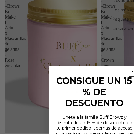
Novedade
-
-
«Brows
«Brows
Los más v
But
But
Make
Make
Paquetes
It
It
Art»
Art»
La caja de
x
x
Mascarillas
Mascarillas
de
de
gelatina
gelatina
-
-
Rosa
Crown
encantada
Jewel
CONSIGUE UN 15
% DE
DESCUENTO
Únete a la familia Buff Browz y
disfruta de un 15 % de descuento en
tu primer pedido, además de acceso
anticipado a los nuevos lanzamientos