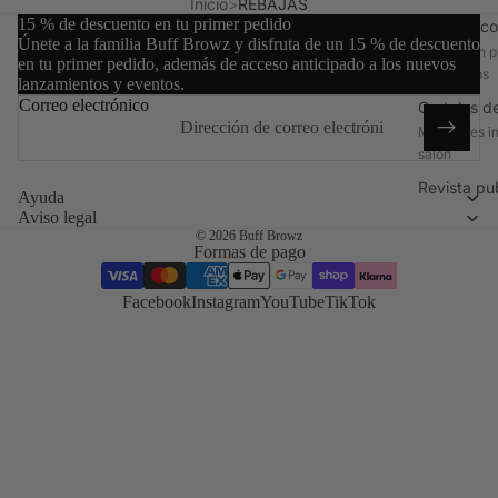
Inicio
REBAJAS
coreano
15 % de descuento en tu primer pedido
Eventos co
Únete a la familia Buff Browz y disfruta de un 15 % de descuento
Tendencia y
Formación p
en tu primer pedido, además de acceso anticipado a los nuevos
técnica del
encuentros
lanzamientos y eventos.
lifting de
Correo electrónico
Carteles d
pestañas
Materiales i
coreano
salón
TGA frente
Revista pu
cisteamina
Ayuda
Artículos so
Aviso legal
Compara
© 2026
Buff Browz
ambos
Formas de pago
sistemas uno
lado del otro
Facebook
Instagram
YouTube
TikTok
Tinte híbri
Domina la
técnica del
teñido
Preparació
de la piel
Protocolos
esenciales