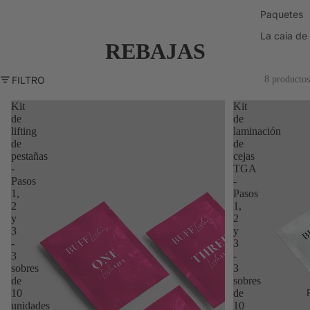
Paquetes
La caja de
REBAJAS
FILTRO
8 productos
Kit
Kit
de
de
lifting
laminación
de
de
pestañas
cejas
-
TGA
Pasos
-
1,
Pasos
2
1,
y
2
3
y
-
3
3
-
sobres
3
de
sobres
10
de
unidades
10