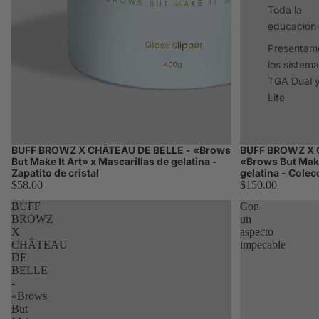
Toda la
educación
Presentam
los sistem
TGA Dual 
Lite
Explicación 
los nuevos
sistemas Dua
BUFF BROWZ X CHÂTEAU DE BELLE - «Brows
BUFF BROWZ X 
Avísame
Avísame
Lite
But Make It Art» x Mascarillas de gelatina -
«Brows But Make 
Zapatito de cristal
gelatina - Cole
Curso
$58.00
$150.00
avanzado
BUFF
Con
sobre
BROWZ
un
complicaci
X
aspecto
es: TGA
CHÂTEAU
impecable
DE
frente a
BELLE
cisteamina
-
Resuelve los
«Brows
problemas d
But