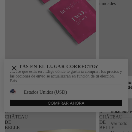
unidades
¿ESTÁS EN EL LUGAR CORRECTO?
Parece que estás en
. Elige dónde te gustaría comprar: los precios y
las opciones de envío se actualizarán en función de tu elección.
Novedades
(6)
Avísame
(13)
País
Kit de lifting de pestañas - Pasos 1, 2 y 3 - 3
Kit de laminació
sobres de 10 unidades
y 3 - 3 sobres d
$64.00
$64.00
BUFF
BUFF
COMPRAR AHORA
BROWZ
BROWZ
X
X
COMPRAR 
CHÂTEAU
CHÂTEAU
DE
DE
Ver todo
BELLE
BELLE