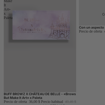
ambos
Make
It
sistemas co
Art»
confianza
x
C
Curso de
Paleta
tintes en g
Con un aspecto
Avísame
Técnica híbr
Precio de oferta
de tinte en g
La Biblia d
Buff Browz
La guía
completa so
las cejas
Tintado y
laminado
híbridos
Formación
sobre servic
combinados
BUFF BROWZ X CHÂTEAU DE BELLE - «Brows
Avísame
But Make It Art» x Paleta
Lifting de
Precio de oferta
36,00 $
Precio habitual
40,46 $
pestañas