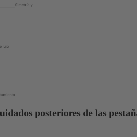
Simetría y mapeo de formas
 lujo
atamiento
uidados posteriores de las pestañ