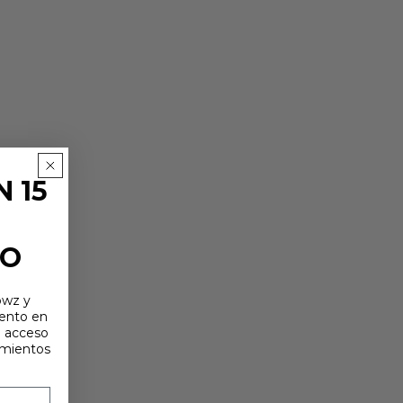
 15
TO
owz y
uento en
e acceso
amientos
ERRAMIENTAS