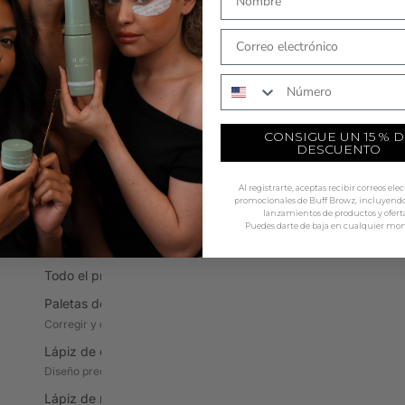
A todo color
T
COMPRAR AHORA
Tintes híbridos
La
Tecnología de tintes, acabado natural
Al
Número de teléfono
Tintes para cejas y pestañas
Ca
Tintes en crema clásicos, 5 tonos
Co
CONSIGUE UN 15 % D
DESCUENTO
Reactivos y oxidantes
Pi
Activadores en crema y líquidos
Ap
Al registrarte, aceptas recibir correos ele
Tintes en gel
D
promocionales de Buff Browz, incluyendo 
lanzamientos de productos y oferta
Gel híbrido, color de larga duración
Pr
Puedes darte de baja en cualquier mo
PRE-SORTEO Y ASIGNACIÓN
H
Va
Todo el proceso previo al sorteo y la elaboración de mapas
H
Paletas de correctores
Az
Corregir y definir los contornos
P
Lápiz de cejas
He
Diseño preciso de las cejas
Lápiz de mapeo