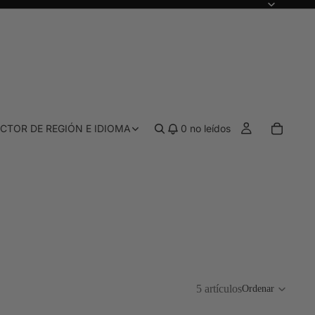
CTOR DE REGIÓN E IDIOMA
0
no leídos
PRE-SORTEO Y ASIGNACIÓN
 color
Todo el proceso previo al sorteo y la ela
 híbridos
Paletas de correctores
5 artículos
Ordenar
gía de tintes, acabado natural
Corregir y definir los contornos