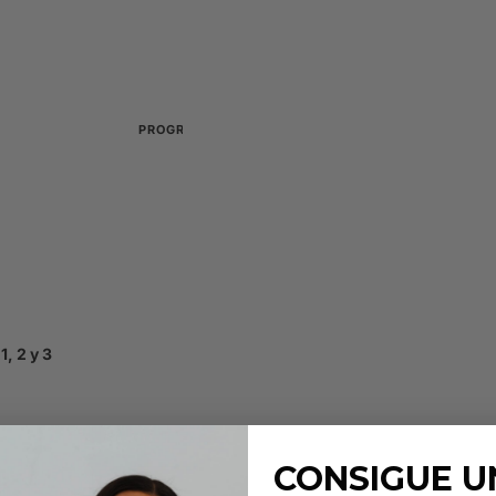
Compensadores
Peines, varillas y herram
TGA
Equilibrio y colocación correcta
Mezcla y organizació
Paletas y herramientas de
PROGRAMA DE FORMACIÓN
PROGRAMA «COLLABS C
o
Iniciar sesión
Iniciar sesión
os para principiantes
Solicita aquí
Solicita aquí
cia
mica
1, 2 y 3
CONSIGUE UN