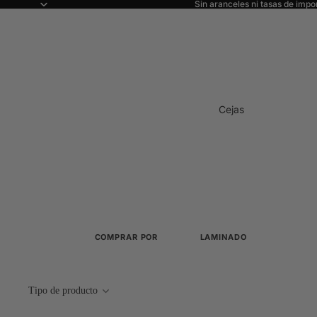
Sin aranceles ni tasas de impo
Cejas
COMPRAR POR
LAMINADO
Ver todo
Todo sobre el laminado
Novedades
Cisteamina
Tipo de producto
Sistemas sin TGA y sin cola
Los más vendidos