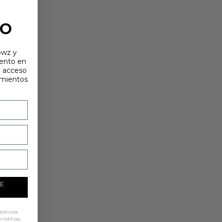
TO
owz y
uento en
e acceso
amientos
E
ctrónicos
noticias,