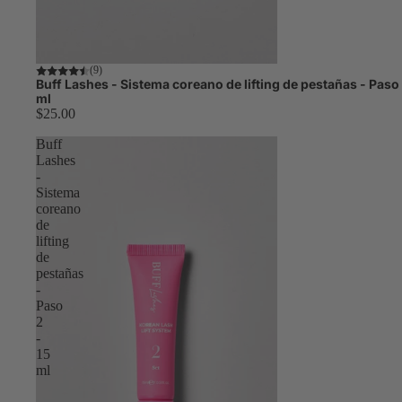
Tendencias
(9)
Buff Lashes - Sistema coreano de lifting de pestañas - Paso 
ml
$25.00
Buff
Lashes
-
Sistema
coreano
de
lifting
de
pestañas
-
Paso
2
-
15
ml