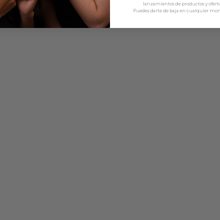
lanzamientos de productos y oferta
Puedes darte de baja en cualquier mo