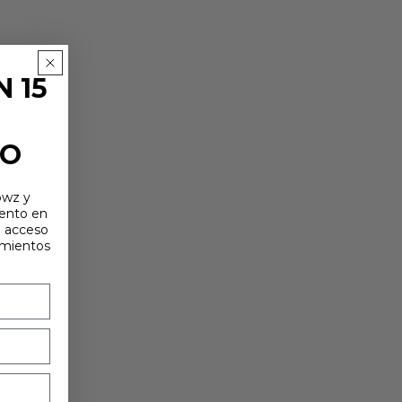
rteo y la elaboración de mapas
 15
TO
owz y
uento en
e acceso
amientos
nte para la cocina