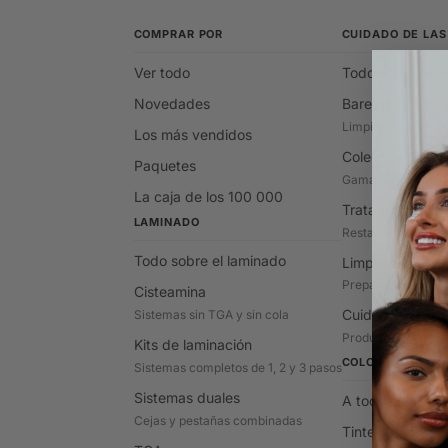
COMPRAR POR
CUIDADO DE LAS
Ver todo
Todo sobre el c
Novedades
Bare By Buff
Limpieza suave y 
Los más vendidos
Colección Divin
Paquetes
Gama de productos 
La caja de los 100 000
Tratamientos ac
LAMINADO
Restaurar, equilibr
Todo sobre el laminado
Limpieza previa 
Prepara la piel an
Cisteamina
Cuidados poster
Sistemas sin TGA y sin cola
Productos básicos 
Kits de laminación
COLOR
Sistemas completos de 1, 2 y 3 pasos
Sistemas duales
A todo color
Cejas y pestañas combinadas
Tintes híbridos