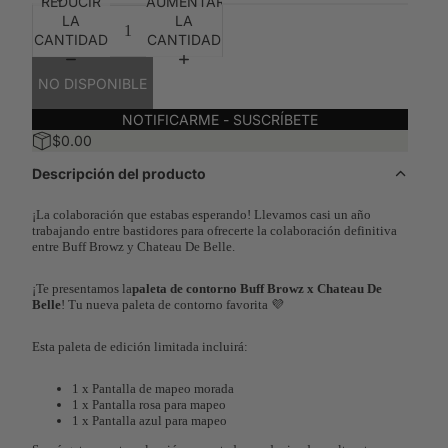
REDUCIR
AUMENTAR
LA
LA
CANTIDAD
CANTIDAD
NO DISPONIBLE
NOTIFICARME - SUSCRÍBETE
$0.00
REPRODUCIR
Descripción del producto
VÍDEO
¡La colaboración que estabas esperando! Llevamos casi un año
trabajando entre bastidores para ofrecerte la colaboración definitiva
entre Buff Browz y Chateau De Belle.
¡Te presentamos la
paleta de contorno Buff Browz x Chateau De
Belle
! Tu nueva paleta de contorno favorita
💜
Esta paleta de edición limitada incluirá:
1 x Pantalla de mapeo morada
1 x Pantalla rosa para mapeo
1 x Pantalla azul para mapeo