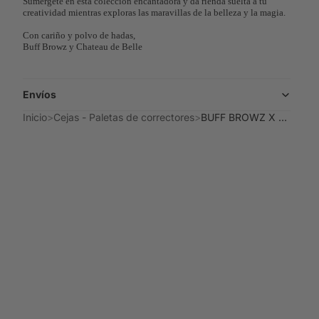
Sumérgete en esta colección encantadora y da rienda suelta a tu
creatividad mientras exploras las maravillas de la belleza y la magia.
Con cariño y polvo de hadas,
Buff Browz y Chateau de Belle
Envíos
Inicio
Cejas - Paletas de correctores
BUFF BROWZ X CHÂTEAU DE BELLE - «Brows But Make It Art» x Paleta