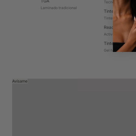
TGA
Tecnología de tint
Laminado tradicional
Tintes para cej
Tintes en crema cl
Reactivos y oxi
Activadores en cre
Tintes en gel
Gel híbrido, color 
Avísame