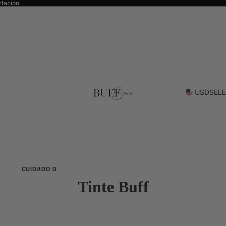
rtación
USD
SELE
CUIDADO DE LAS CEJAS
COLOR
Tinte Buff
Todo sobre el cuidado de las cejas
A todo
Bare By Buff
Tintes
Limpieza suave y renovación
Tecnolo