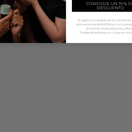
CONSIGUE UN 15 % D
DESCUENTO
Al registrarte, aceptas recibir correos ele
promocionales de Buff Browz, incluyendo 
lanzamientos de productos y oferta
Puedes darte de baja en cualquier mo