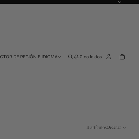
CTOR DE REGIÓN E IDIOMA
0
no leídos
PRE-SORTEO Y ASIGNACIÓN
 color
Todo el proceso previo al sorteo y la ela
 híbridos
Paletas de correctores
4 artículos
Ordenar
gía de tintes, acabado natural
Corregir y definir los contornos