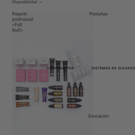
Disponibilidad
Kits de laminación
Paquetes
Sistemas completos de 1, 2 y
Paquete
Pestañas
La caja de los 100 000
Sistemas duales
profesional
«Full
Cejas y pestañas combinada
Buff»
TGA
Laminado tradicional
COMPRAR POR
SISTEMAS DE ELEVACI
Ver todo
Todos los sistemas de
Novedades
Sistemas coreanos
Tecnología de lifting K-b
Los más vendidos
Kits para lifting de p
Paquetes
Kits completos de 1, 2 y 3
Educación
La caja de los 100 000
Aditivos para la eleva
Potenciadores en polvo r