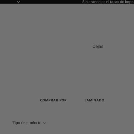
Sin aranceles ni tasas de impo
Cejas
COMPRAR POR
LAMINADO
Ver todo
Todo sobre el laminado
Novedades
Cisteamina
Tipo de producto
Sistemas sin TGA y sin cola
Los más vendidos