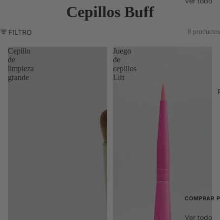
Ver todo
Cepillos Buff
Novedade
Los más v
FILTRO
8 productos
Paquetes
Cepillo
Juego
de
de
La caja de
limpieza
cepillos
grande
Lift
COMPRAR 
Ver todo