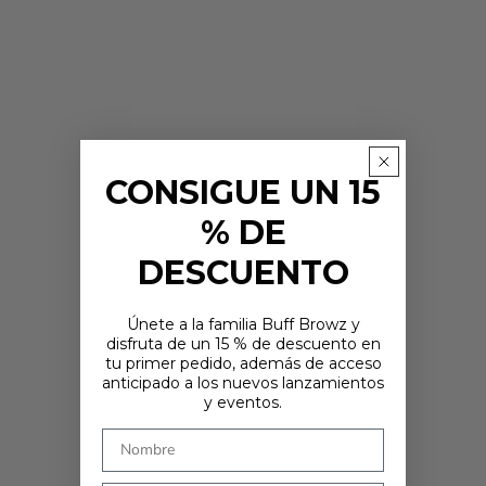
CONSIGUE UN 15
% DE
DESCUENTO
Únete a la familia Buff Browz y
disfruta de un 15 % de descuento en
tu primer pedido, además de acceso
¿ESTÁS EN EL LUGAR CORRECTO?
anticipado a los nuevos lanzamientos
Parece que estás en
. Elige dónde te gustaría comprar: los precios y
y eventos.
las opciones de envío se actualizarán en función de tu elección.
País