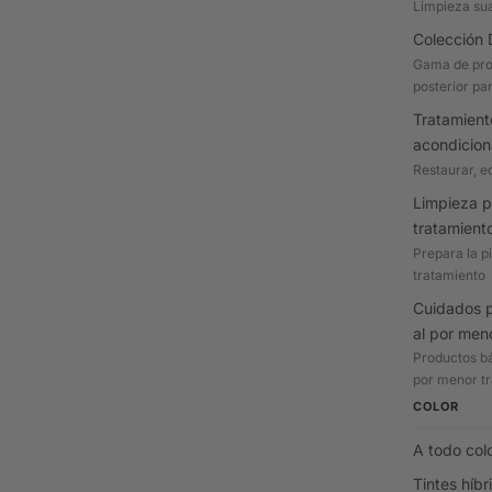
Limpieza su
Colección 
Gama de pro
posterior par
Tratamient
acondicio
Restaurar, eq
Limpieza p
tratamient
Prepara la p
tratamiento
Cuidados p
al por men
Productos bá
por menor tr
COLOR
A todo col
Tintes híbr