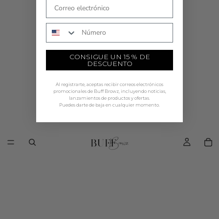
COMPRAR AHORA
Número de teléfono
CONSIGUE UN 15 % DE
DESCUENTO
Al registrarte, aceptas recibir correos electrónicos
promocionales de Buff Browz, incluyendo noticias,
lanzamientos de productos y ofertas.
Puedes darte de baja en cualquier momento.