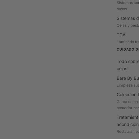
Sistemas com
pasos
Sistemas d
Cejas y pes
TGA
Laminado tra
CUIDADO D
Todo sobre
cejas
Bare By Bu
Limpieza su
Colección 
Gama de pro
posterior par
Tratamient
acondicio
Restaurar, eq