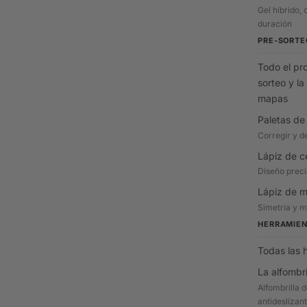
Gel híbrido, 
duración
PRE-SORTE
Todo el pr
sorteo y la
mapas
Paletas de
Corregir y de
Lápiz de c
Diseño preci
Lápiz de 
Simetría y 
HERRAMIE
Todas las 
La alfombri
Alfombrilla d
antideslizan