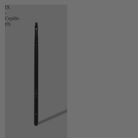
laminado
híbridos
IX
-
Formación
Cepillo
sobre servic
(9)
combinados
Lifting de
pestañas
coreano
Tendencia y
técnica del
lifting de
pestañas
coreano
TGA frente
cisteamina
Compara
ambos
sistemas uno
lado del otro
Tinte híbri