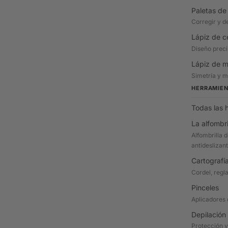
Paletas de
Corregir y de
Lápiz de c
Diseño preci
Lápiz de 
Simetría y 
HERRAMIE
Todas las 
La alfombri
Alfombrilla d
antideslizan
Cartografí
Cordel, regl
Pinceles
Aplicadores 
Depilación
Protección y