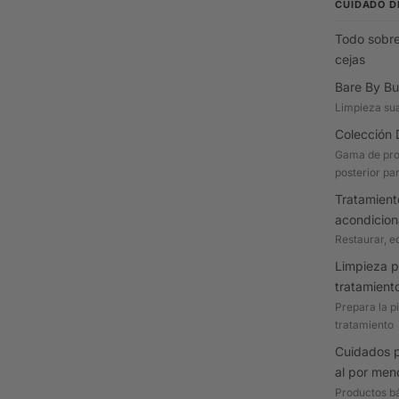
CUIDADO D
Todo sobre
cejas
Bare By Bu
Limpieza su
Colección 
Gama de pro
posterior par
Tratamient
acondicio
Restaurar, eq
Limpieza p
tratamient
Prepara la p
tratamiento
Cuidados p
al por men
Productos bá