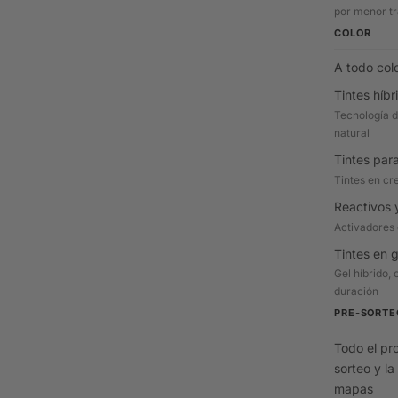
por menor tr
COLOR
A todo col
Tintes híbr
Tecnología d
natural
Tintes par
Tintes en cr
Reactivos 
Activadores 
Tintes en g
Gel híbrido, 
duración
PRE-SORTE
Todo el pr
sorteo y la
mapas