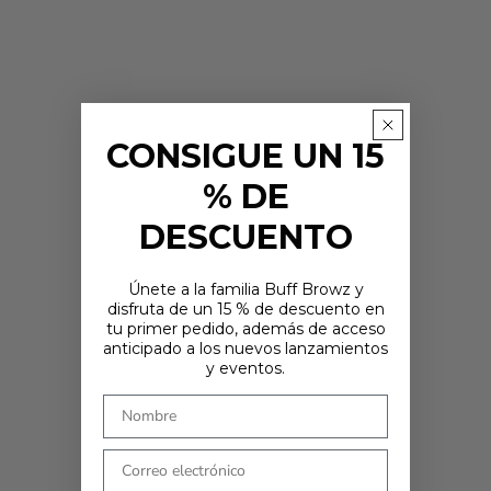
CONSIGUE UN 15
% DE
DESCUENTO
Únete a la familia Buff Browz y
disfruta de un 15 % de descuento en
tu primer pedido, además de acceso
¿ESTÁS EN EL LUGAR CORRECTO?
anticipado a los nuevos lanzamientos
Parece que estás en
. Elige dónde te gustaría comprar: los precios y
y eventos.
las opciones de envío se actualizarán en función de tu elección.
País
COMPRAR AHORA