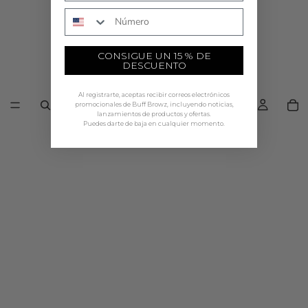
Número de teléfono
CONSIGUE UN 15 % DE
DESCUENTO
Al registrarte, aceptas recibir correos electrónicos
promocionales de Buff Browz, incluyendo noticias,
lanzamientos de productos y ofertas.
Puedes darte de baja en cualquier momento.