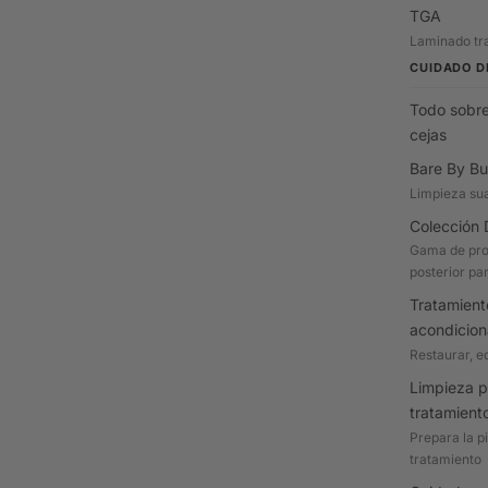
TGA
Laminado tra
CUIDADO D
Todo sobre
cejas
Bare By Bu
Limpieza su
Colección 
Gama de pro
posterior par
Tratamient
acondicio
Restaurar, eq
Limpieza p
tratamient
Prepara la p
tratamiento