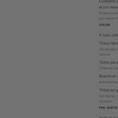
Cuidados p
al por men
Productos bá
por menor tr
COLOR
A todo col
Tintes híbr
Tecnología d
natural
Tintes par
Tintes en cr
Reactivos 
Activadores 
Tintes en g
Gel híbrido, 
duración
PRE-SORTE
Todo el pr