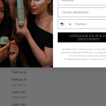
A todo color
T
COMPRAR AHORA
Tintes híbridos
La
Tecnología de tintes, acabado natural
Al
Número de teléfono
Tintes para cejas y pestañas
Ca
Tintes en crema clásicos, 5 tonos
Co
CONSIGUE UN 15 % D
DESCUENTO
Reactivos y oxidantes
Pi
Activadores en crema y líquidos
Ap
Al registrarte, aceptas recibir correos ele
Tintes en gel
D
promocionales de Buff Browz, incluyendo 
lanzamientos de productos y oferta
Gel híbrido, color de larga duración
Pr
Puedes darte de baja en cualquier mo
PRE-SORTEO Y ASIGNACIÓN
H
Va
Todo el proceso previo al sorteo y la elaboración de mapas
H
Paletas de correctores
Az
Corregir y definir los contornos
P
Lápiz de cejas
He
Diseño preciso de las cejas
Lápiz de mapeo