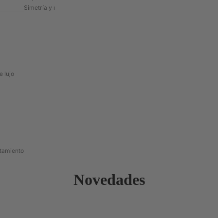
Simetría y mapeo de formas
 lujo
atamiento
Novedades