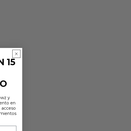
 15
TO
owz y
uento en
e acceso
amientos
ERRAMIENTAS