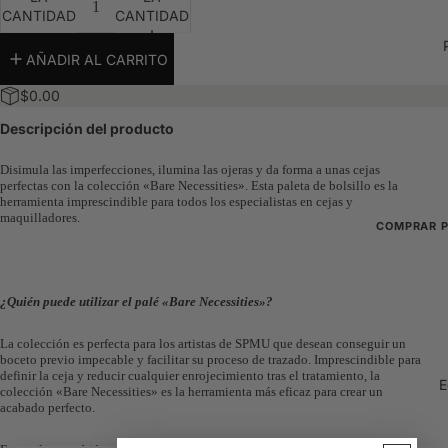
CANTIDAD
CANTIDAD
Paquetes
La caja de
AÑADIR AL CARRITO
$0.00
Descripción del producto
Disimula las imperfecciones, ilumina las ojeras y da forma a unas cejas
perfectas con la colección «Bare Necessities». Esta paleta de bolsillo es la
herramienta imprescindible para todos los especialistas en cejas y
maquilladores.
COMPRAR 
Ver todo
Novedade
¿Quién puede utilizar el palé «Bare Necessities»?
Los más v
La colección es perfecta para los artistas de SPMU que desean conseguir un
Paquetes
boceto previo impecable y facilitar su proceso de trazado. Imprescindible para
definir la ceja y reducir cualquier enrojecimiento tras el tratamiento, la
E
La caja de
colección «Bare Necessities» es la herramienta más eficaz para crear un
acabado perfecto.