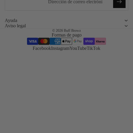
laminado
híbridos
Formación
sobre servic
Ayuda
Aviso legal
combinados
© 2026
Buff Browz
Lifting de
Formas de pago
pestañas
coreano
Facebook
Instagram
YouTube
TikTok
Tendencia y
técnica del
lifting de
pestañas
coreano
TGA frente
cisteamina
Compara
ambos
sistemas uno
lado del otro
Tinte híbri