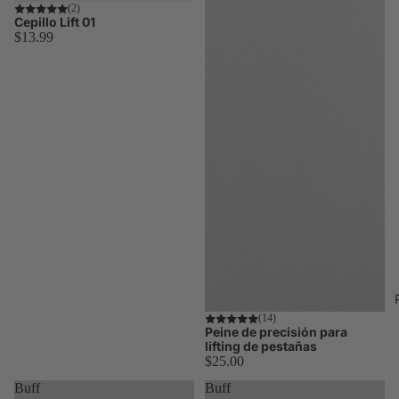
(2)
Cepillo Lift 01
$13.99
(14)
Peine de precisión para
lifting de pestañas
$25.00
Buff
Buff