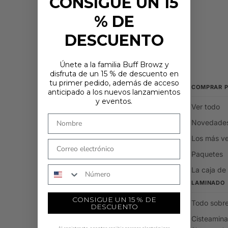
CONSIGUE UN 15
% DE
DESCUENTO
Únete a la familia Buff Browz y
disfruta de un 15 % de descuento en
tu primer pedido, además de acceso
COMPRAR 
¿ESTÁS EN EL LUGAR CORRECTO?
anticipado a los nuevos lanzamientos
Parece que estás en
. Elige dónde te gustaría comprar: los precios y
y eventos.
Ver todo
las opciones de envío se actualizarán en función de tu elección.
País
Novedade
Los más v
COMPRAR AHORA
Paquetes
Número de teléfono
La caja de
LAMINADO
CONSIGUE UN 15 % DE
Todo sobre
DESCUENTO
Cisteamina