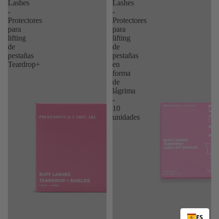
Lashes
Lashes
-
-
Protectores
Protectores
para
para
lifting
lifting
de
de
pestañas
pestañas
Teardrop+
en
forma
de
lágrima
-
10
unidades
ES