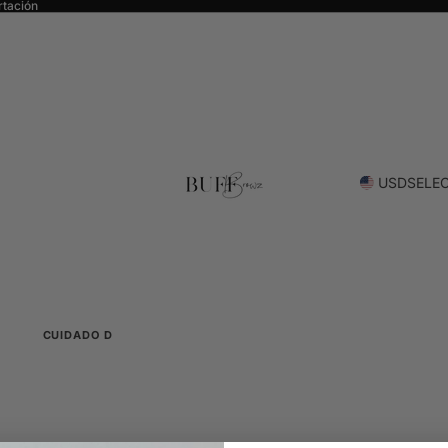
rtación
USD
SELEC
CUIDADO DE LAS CEJAS
COLOR
Todo sobre el cuidado de las cejas
A todo
Bare By Buff
Tintes
Limpieza suave y renovación
Tecnolo