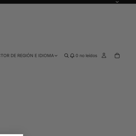
TOR DE REGIÓN E IDIOMA
0
no leídos
PRE-SORTEO Y ASIGNACIÓN
 color
Todo el proceso previo al sorteo y la ela
 híbridos
Paletas de correctores
gía de tintes, acabado natural
Corregir y definir los contornos