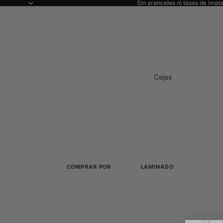
Sin aranceles ni tasas de impo
Cejas
COMPRAR POR
LAMINADO
Ver todo
Todo sobre el laminado
Novedades
Cisteamina
Sistemas sin TGA y sin cola
Los más vendidos