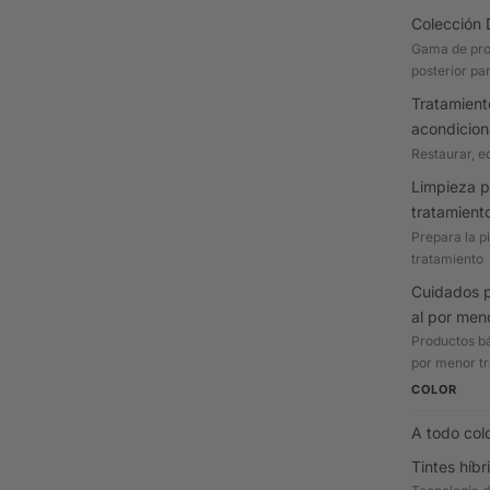
Colección 
Gama de pro
posterior par
Tratamient
acondicio
Restaurar, eq
Limpieza p
tratamient
Prepara la p
tratamiento
Cuidados p
al por men
Productos bá
por menor tr
COLOR
A todo col
Tintes híbr