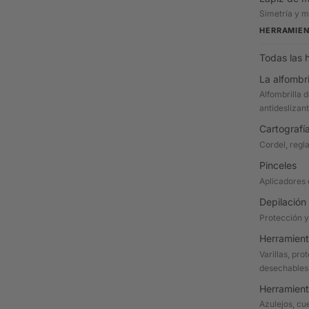
Simetría y 
HERRAMIE
Todas las 
La alfombri
Alfombrilla d
antideslizan
Cartografí
Cordel, regl
Pinceles
Aplicadores 
Depilación
Protección y
Herramient
Varillas, pr
desechables
Herramient
Azulejos, cu