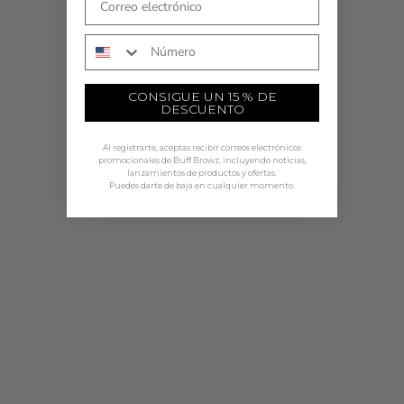
COMPRAR AHORA
Número de teléfono
CONSIGUE UN 15 % DE
DESCUENTO
Al registrarte, aceptas recibir correos electrónicos
promocionales de Buff Browz, incluyendo noticias,
lanzamientos de productos y ofertas.
Puedes darte de baja en cualquier momento.