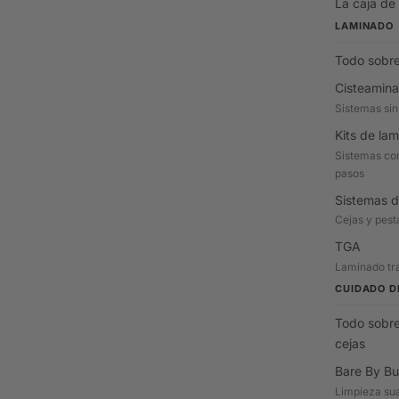
La caja de
LAMINADO
Todo sobre
Cisteamina
Sistemas sin
Kits de la
Sistemas com
pasos
Sistemas d
Cejas y pes
TGA
Laminado tra
CUIDADO D
Todo sobre
cejas
Bare By Bu
Limpieza su