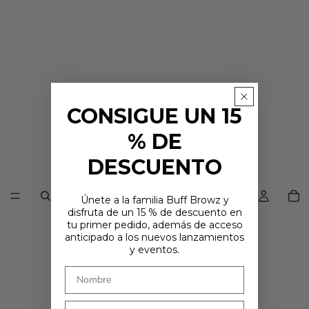
CONSIGUE UN 15
% DE
DESCUENTO
Únete a la familia Buff Browz y
disfruta de un 15 % de descuento en
tu primer pedido, además de acceso
¿ESTÁS EN EL LUGAR CORRECTO?
anticipado a los nuevos lanzamientos
Parece que estás en
. Elige dónde te gustaría comprar: los precios y
y eventos.
las opciones de envío se actualizarán en función de tu elección.
País