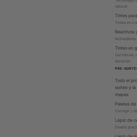
Tecnología d
natural
Tintes par
Tintes en cr
Reactivos 
Activadores 
Tintes en g
Gel híbrido, 
duración
PRE-SORTE
Todo el pr
sorteo y la
mapas
Paletas de
Corregir y de
Lápiz de c
Diseño preci
Lápiz de 