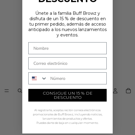
Únete a la familia Buff Browz y
disfruta de un 15 % de descuento en
tu primer pedido, además de acceso
¿ESTÁS EN EL LUGAR CORRECTO?
anticipado a los nuevos lanzamientos
Parece que estás en
. Elige dónde te gustaría comprar: los precios y
y eventos.
las opciones de envío se actualizarán en función de tu elección.
País
COMPRAR AHORA
Número de teléfono
CONSIGUE UN 15 % DE
DESCUENTO
Al registrarte, aceptas recibir correos electrónicos
promocionales de Buff Browz, incluyendo noticias,
lanzamientos de productos y ofertas.
Puedes darte de baja en cualquier momento.