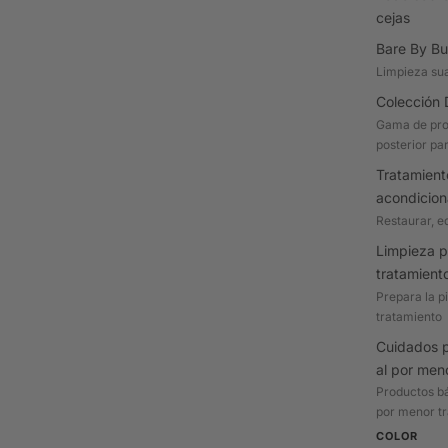
cejas
Bare By Bu
Limpieza su
Colección 
Gama de pro
posterior par
Tratamient
acondicio
Restaurar, eq
Limpieza p
tratamient
Prepara la p
tratamiento
Cuidados p
al por men
Productos bá
por menor tr
COLOR