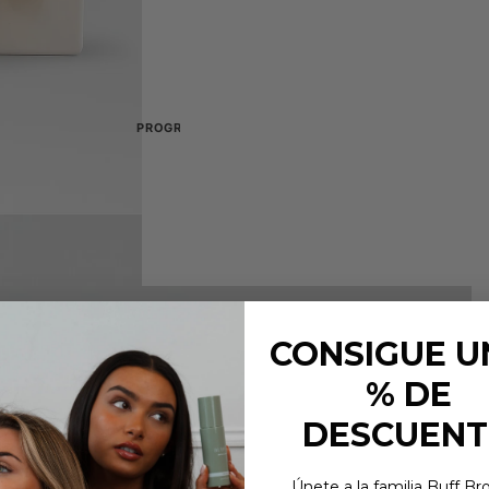
Compensadores
Peines, varillas y herram
TGA
Equilibrio y colocación correcta
Mezcla y organizació
Paletas y herramientas de
PROGRAMA DE FORMACIÓN
PROGRAMA «COLLABS C
o
Iniciar sesión
Iniciar sesión
os para principiantes
Solicita aquí
Solicita aquí
cia
mica
CONSIGUE UN
% DE
DESCUEN
Únete a la familia Buff Br