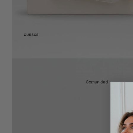
Cisteamina
Relleno de pestañas sin 
Sistemas duales
Un kit, cejas y pestañas
CURSOS
Toda la educación
Vuelta a lo básic
Conocimientos básic
Presentamos los sistemas TGA Dual
Detrás de la cien
y Lite
Comprender la quí
Explicación de los nuevos sistemas Dual y
Lite
Comunidad
Curso avanzado sobre
complicaciones: TGA frente a
cisteamina
Resuelve los problemas de ambos
sistemas con confianza
Curso de tintes en gel
Técnica híbrida de tinte en gel