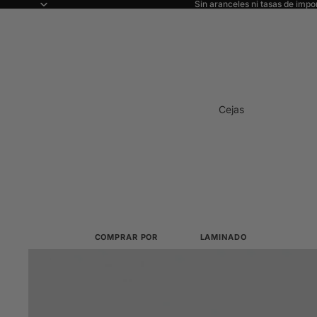
Sin aranceles ni tasas de impo
Cejas
COMPRAR POR
LAMINADO
Ver todo
Todo sobre el laminado
Novedades
Cisteamina
Sistemas sin TGA y sin cola
Los más vendidos