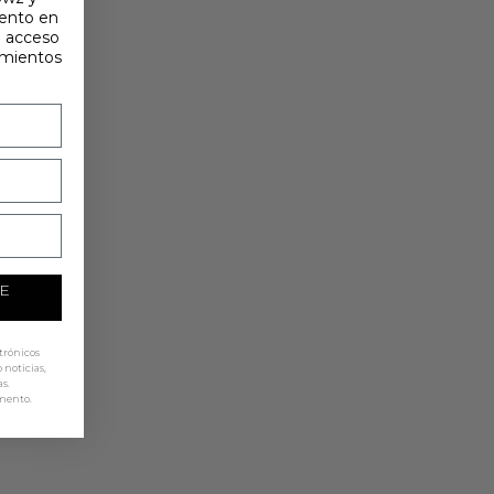
uento en
e acceso
amientos
E
ctrónicos
noticias,
s.
mento.