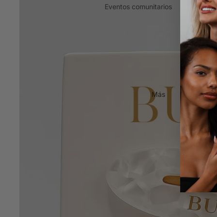
La Biblia de Buff Browz
Eventos comunitarios
La guía completa sobre las cejas
Formación presencial y encuentros
Tintado y laminado híbridos
Carteles de marketing
Formación sobre servicios combinados
Materiales impresos listos para el salón
Lifting de pestañas coreano
Revista publicada
Tendencia y técnica del lifting de
Artículos sobre el sector y prensa
pestañas coreano
TGA frente a cisteamina
Más
Compara ambos sistemas uno al lado del
otro
Tinte híbrido
Domina la técnica del teñido
Preparación de la piel
Protocolos esenciales previos al
tratamiento