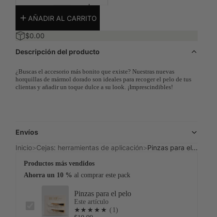
 para cejas y pestañas
Lápiz de cejas
en crema clásicos, 5 tonos
Diseño preciso de las cejas
AÑADIR AL CARRITO
vos y oxidantes
Lápiz de mapeo
$0.00
ores en crema y líquidos
Simetría y mapeo de formas
Descripción del producto
 en gel
rido, color de larga duración
¿Buscas el accesorio más bonito que existe? Nuestras nuevas
horquillas de mármol dorado son ideales para recoger el pelo de tus
clientas y añadir un toque dulce a su look. ¡Imprescindibles!
CUIDADOS POSTERIORES
as
Todo lo relacionado con el cuidado posterior
Envíos
eza
Sérum VitaLash
Inicio
Cejas: herramientas de aplicación
Pinzas para el pelo
Sérum nutritivo para pestañas y cejas
tos
Productos más vendidos
Colección Divine
 unión de escudos
Ahorra un 10 %
al comprar este pack
Gama de productos de cuidado posterior para tiendas de lujo
Pinzas para el pelo
de Lift
Este artículo
ación
★★★★★
(1)