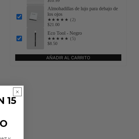
$10.99
ientas de precisión
Almohadillas de lujo para debajo de
n
los ojos
 la cinta
★★★★★
(2)
$21.00
Eco Tool - Negro
OMMUNITY»
★★★★★
(5)
$8.50
AÑADIR AL CARRITO
 15
TO
owz y