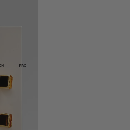
Colección Divine
Tintes
 3 pasos
Gama de productos de cuidado posterior para tiendas de lujo
Tintes 
Tratamientos acondicionadores
Reacti
s
Restaurar, equilibrar y fortalecer
Activad
Limpieza previa al tratamiento
Tintes
Prepara la piel antes de cada tratamiento
Gel híb
Cuidados posteriores y venta al por menor
Productos básicos para la venta al por menor tras el tratamiento
ÓN
PROTECTORES Y ALMOHADILLAS
HERRAMIENTAS
 elevación
Todos los protectores y almohadillas
Todas las herramient
Protectores de pestañas
La alfombrilla de bell
eauty
Formas de lágrima y anatómicas
Adhesivos y pegamen
estañas
Almohadillas para los ojos
Bálsamo adhesivo para la
 pasos
Almohadillas de silicona y adhesivas
Cepillos
ción
Escudos coreanos
Juegos y pinceles sueltos 
osa
Escudos planos para K-lift
Herramientas de aplic