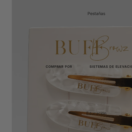
Kits de laminación
Paquetes
Sistemas completos de 1, 2 y
Pestañas
La caja de los 100 000
Sistemas duales
Cejas y pestañas combinada
TGA
Laminado tradicional
COMPRAR POR
SISTEMAS DE ELEVACI
Ver todo
Todos los sistemas de
Novedades
Sistemas coreanos
Tecnología de lifting K-b
Los más vendidos
Kits para lifting de p
Paquetes
Kits completos de 1, 2 y 3
Educación
La caja de los 100 000
Aditivos para la eleva
Potenciadores en polvo r