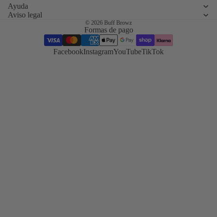
laminado
Ayuda
híbridos
Aviso legal
Formación
© 2026
Buff Browz
Formas de pago
sobre servic
combinados
Facebook
Instagram
YouTube
TikTok
Lifting de
pestañas
coreano
Tendencia y
técnica del
lifting de
pestañas
coreano
TGA frente
cisteamina
Compara
ambos
sistemas uno
lado del otro
Tinte híbri