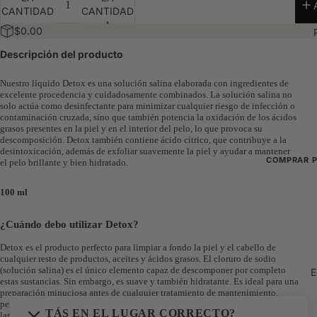
CANTIDAD
CANTIDAD
Paquetes
$0.00
La caja de
Descripción del producto
Nuestro líquido Detox es una solución salina elaborada con ingredientes de
excelente procedencia y cuidadosamente combinados. La solución salina no
solo actúa como desinfectante para minimizar cualquier riesgo de infección o
contaminación cruzada, sino que también potencia la oxidación de los ácidos
grasos presentes en la piel y en el interior del pelo, lo que provoca su
descomposición. Detox también contiene ácido cítrico, que contribuye a la
desintoxicación, además de exfoliar suavemente la piel y ayudar a mantener
COMPRAR 
el pelo brillante y bien hidratado.
Ver todo
100 ml
Novedade
¿Cuándo debo utilizar Detox?
Los más v
Detox es el producto perfecto para limpiar a fondo la piel y el cabello de
Paquetes
cualquier resto de productos, aceites y ácidos grasos. El cloruro de sodio
(solución salina) es el único elemento capaz de descomponer por completo
E
La caja de
estas sustancias. Sin embargo, es suave y también hidratante. Es ideal para una
preparación minuciosa antes de cualquier tratamiento de mantenimiento,
pero
resulta especialmente eficaz cuando se utiliza tras el paso 2, durante la
¿ESTÁS EN EL LUGAR CORRECTO?
laminación, para eliminar cualquier exceso de producto y garantizar así una